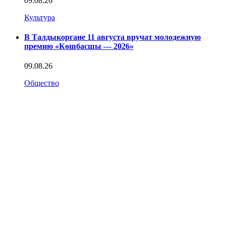
09.08.26
Культура
В Талдыкоргане 11 августа вручат молодежную
премию «Көшбасшы — 2026»
09.08.26
Общество