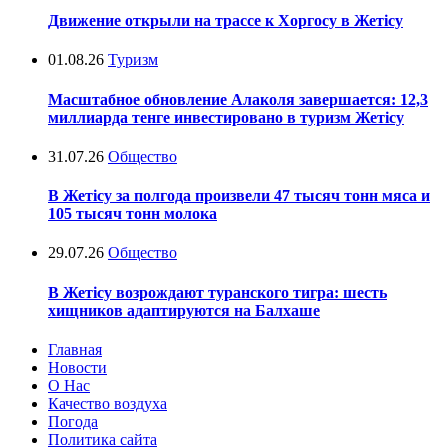
Движение открыли на трассе к Хоргосу в Жетісу
01.08.26
Туризм
Масштабное обновление Алаколя завершается: 12,3
миллиарда тенге инвестировано в туризм Жетісу
31.07.26
Общество
В Жетісу за полгода произвели 47 тысяч тонн мяса и
105 тысяч тонн молока
29.07.26
Общество
В Жетісу возрождают туранского тигра: шесть
хищников адаптируются на Балхаше
Главная
Новости
О Нас
Качество воздуха
Погода
Политика сайта