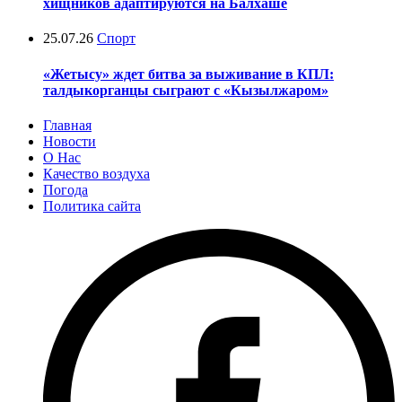
хищников адаптируются на Балхаше
25.07.26
Спорт
«Жетысу» ждет битва за выживание в КПЛ:
талдыкорганцы сыграют с «Кызылжаром»
Главная
Новости
О Нас
Качество воздуха
Погода
Политика сайта