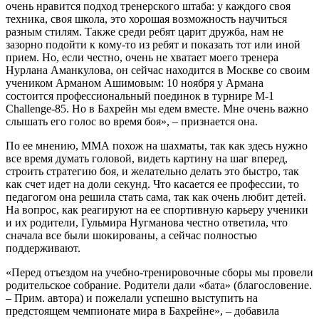
очень нравится подход тренерского штаба: у каждого своя
техника, своя школа, это хорошая возможность научиться
разным стилям. Также среди ребят царит дружба, нам не
зазорно подойти к кому-то из ребят и показать тот или иной
прием. Но, если честно, очень не хватает моего тренера
Нурлана Аманкулова, он сейчас находится в Москве со своим
учеником Арманом Ашимовым: 10 ноября у Армана
состоится профессиональный поединок в турнире M-1
Challenge-85. Но в Бахрейн мы едем вместе. Мне очень важно
слышать его голос во время боя», – признается она.
По ее мнению, ММА похож на шахматы, так как здесь нужно
все время думать головой, видеть картину на шаг вперед,
строить стратегию боя, и желательно делать это быстро, так
как счет идет на доли секунд. Что касается ее профессии, то
педагогом она решила стать сама, так как очень любит детей.
На вопрос, как реагируют на ее спортивную карьеру ученики
и их родители, Гульмира Нугманова честно ответила, что
сначала все были шокированы, а сейчас полностью
поддерживают.
«Перед отъездом на учебно-тренировочные сборы мы провели
родительское собрание. Родители дали «бата» (благословение.
– Прим. автора) и пожелали успешно выступить на
предстоящем чемпионате мира в Бахрейне», – добавила