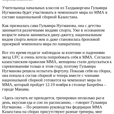
Учительница начальных классов из Талдыкоргана Гульмира
Нугманова будет участвовать в чемпионате мира по ММА в
составе национальной сборной Казахстана.
Как призналась сама Гульмира Нугманова, она с детства
занимается различными видами спорта. Уже в осознанном
возрасте начала заниматься джиу-джитсу, национальным
видом спорта жекпе-жек и даже становилась бронзовой
призеркой чемпионата мира по панкратиону.
Все это время педагог наблюдала за взлетами и падениями
звезд UFC и очень хотела попробовать себя в ММА. Согласно
казахстанским правилам ММА, женщины стали допускаться к
соревнованиям только в этом году, поэтому Гульмира
Нугманова решила испытать фортуну. Показав себя на сборах,
она попала в состав сборной и теперь вместе с членами
национальной сборной готовится на чемпионат мира по
ММА, который пройдет 12-19 ноября в столице Бахрейна –
городе Манама.
«Здесь скучать не приходится, тренировки несколько раз в
день, вкусная еда и сон по расписанию, – говорит Гульмира
Нугманова. – По решению руководства федерации ММА
Казахстана на сборах присутствуют разные тренеры, мне