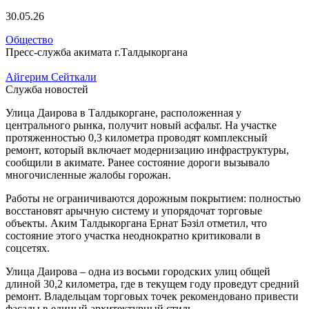
30.05.26
Общество
Пресс-служба акимата г.Талдыкоргана
Айгерим Сейткали
Служба новостей
Улица Даирова в Талдыкоргане, расположенная у
центрального рынка, получит новый асфальт. На участке
протяженностью 0,3 километра проводят комплексный
ремонт, который включает модернизацию инфраструктуры,
сообщили в акимате. Ранее состояние дороги вызывало
многочисленные жалобы горожан.
Работы не ограничиваются дорожным покрытием: полностью
восстановят арычную систему и упорядочат торговые
объекты. Аким Талдыкоргана Ернат Бәзіл отметил, что
состояние этого участка неоднократно критиковали в
соцсетях.
Улица Даирова – одна из восьми городских улиц общей
длиной 30,2 километра, где в текущем году проведут средний
ремонт. Владельцам торговых точек рекомендовано привести
фасады в единый архитектурный стиль.