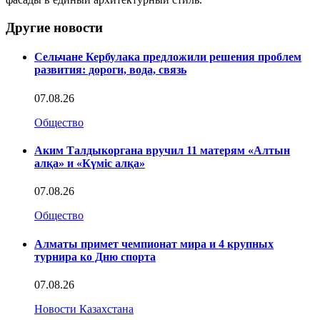
Другие новости
Сельчане Кербулака предложили решения проблем
развития: дороги, вода, связь
07.08.26
Общество
Аким Талдыкоргана вручил 11 матерям «Алтын
алқа» и «Күміс алқа»
07.08.26
Общество
Алматы примет чемпионат мира и 4 крупных
турнира ко Дню спорта
07.08.26
Новости Казахстана