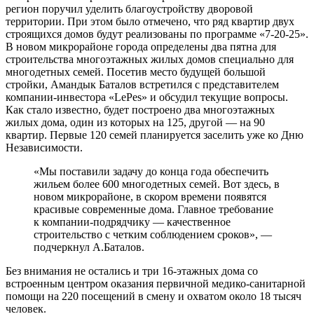
регион поручил уделить благоустройству дворовой
территории. При этом было отмечено, что ряд квартир двух
строящихся домов будут реализованы по программе «7-20-25».
В новом микрорайоне города определены два пятна для
строительства многоэтажных жилых домов специально для
многодетных семей. Посетив место будущей большой
стройки, Амандык Баталов встретился с представителем
компании-инвестора «LePes» и обсудил текущие вопросы.
Как стало известно, будет построено два многоэтажных
жилых дома, один из которых на 125, другой — на 90
квартир. Первые 120 семей планируется заселить уже ко Дню
Независимости.
«Мы поставили задачу до конца года обеспечить
жильем более 600 многодетных семей. Вот здесь, в
новом микрорайоне, в скором времени появятся
красивые современные дома. Главное требование
к компании-подрядчику — качественное
строительство с четким соблюдением сроков», —
подчеркнул А.Баталов.
Без внимания не остались и три 16-этажных дома со
встроенным центром оказания первичной медико-санитарной
помощи на 220 посещений в смену и охватом около 18 тысяч
человек.