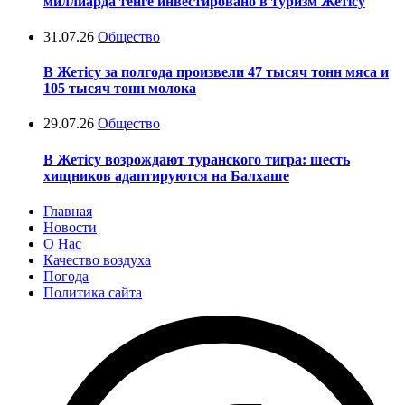
миллиарда тенге инвестировано в туризм Жетісу
31.07.26
Общество
В Жетісу за полгода произвели 47 тысяч тонн мяса и
105 тысяч тонн молока
29.07.26
Общество
В Жетісу возрождают туранского тигра: шесть
хищников адаптируются на Балхаше
Главная
Новости
О Нас
Качество воздуха
Погода
Политика сайта