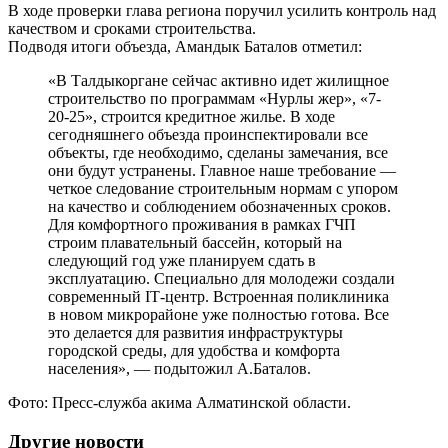
В ходе проверки глава региона поручил усилить контроль над
качеством и сроками строительства.
Подводя итоги объезда, Амандык Баталов отметил:
«В Талдыкоргане сейчас активно идет жилищное
строительство по программам «Нурлы жер», «7-
20-25», строится кредитное жилье. В ходе
сегодняшнего объезда проинспектировали все
объекты, где необходимо, сделаны замечания, все
они будут устранены. Главное наше требование —
четкое следование строительным нормам с упором
на качество и соблюдением обозначенных сроков.
Для комфортного проживания в рамках ГЧП
строим плавательный бассейн, который на
следующий год уже планируем сдать в
эксплуатацию. Специально для молодежи создали
современный ІТ-центр. Встроенная поликлиника
в новом микрорайоне уже полностью готова. Все
это делается для развития инфраструктуры
городской среды, для удобства и комфорта
населения», — подытожил А.Баталов.
Фото: Пресс-служба акима Алматинской области.
Другие новости