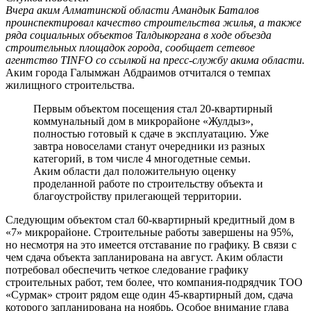
Вчера аким Алматинской области Амандык Баталов
проинспектировал качество строительства жилья, а также
ряда социальных объектов Талдыкоргана в ходе объезда
строительных площадок города, сообщает сетевое
агентство TINFO со ссылкой на пресс-службу акима области.
Аким города Галымжан Абдраимов отчитался о темпах
жилищного строительства.
Первым объектом посещения стал 20-квартирный
коммунальный дом в микрорайоне «Жулдыз»,
полностью готовый к сдаче в эксплуатацию. Уже
завтра новоселами станут очередники из разных
категорий, в том числе 4 многодетные семьи.
Аким области дал положительную оценку
проделанной работе по строительству объекта и
благоустройству прилегающей территории.
Следующим объектом стал 60-квартирный кредитный дом в
«7» микрорайоне. Строительные работы завершены на 95%,
но несмотря на это имеется отставание по графику. В связи с
чем сдача объекта запланирована на август. Аким области
потребовал обеспечить четкое следование графику
строительных работ, тем более, что компания-подрядчик ТОО
«Сурмак» строит рядом еще один 45-квартирный дом, сдача
которого запланирована на ноябрь. Особое внимание глава