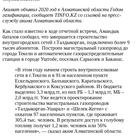
Акимат объявил 2020 год в Алматинской области Годом
газификации, сообщает TINFO.KZ со ссылкой на пресс-
службу акима Алматинской области.
Как стало известно в ходе отчетной встречи, Амандык
баталов сообщил, что завершается строительство
внутригородских сетей г.Талдыкорган, подключено более 9
тысяч абонентов. Построен магистральный газопровод до
города Текели и автоматические газораспределительные
станции в городе Уштобе, поселках Сарыозек и Баканас.
«В этом году начнем строить внутрипоселковые
сети в г.Текели и в 91-м населенном пункте
Ескельдинского, Балхашского, Каратальского,
Кербулакского и Коксуского районов. Из бюджета
выделено 3,3 млрд.тг, из них РБ – 1,3 млрд.тг, МБ –
2,0 млрд.тг. Уже ведется проектирование
строительства магистральных газопроводов
«Талдыкорган-Ушарал» и «Шелек-Кеген» с
охватом 97 населенных пунктов, где проживает
305,4 тыс. человек. В результате доступ к голубому
топливу получат 1,2 млн. человек или 56%
населения», — сказал аким Алматинской области.