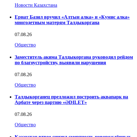
Новости Казахстана
Ернат Базил вручил «Алтын алка» и «Кумис алка»
многодетным матерям Талдыкоргана
07.08.26
Общество
Заместитель акима Талдыкоргана руководил рейдом
по благоустройству, выявили нарушения
07.08.26
Общество
Талдыкорганец предложил построить аквапарк на
Арбате через партию «ӘDILET»
07.08.26
Общество
Казахстан втрое снизил смертность новорождённых