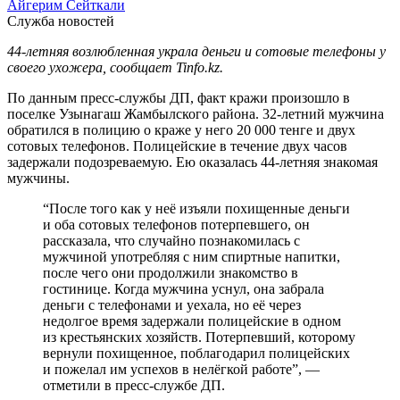
Айгерим Сейткали
Служба новостей
44-летняя возлюбленная украла деньги и сотовые телефоны у
своего ухожера, сообщает Tinfo.kz.
По данным пресс-службы ДП, факт кражи произошло в
поселке Узынагаш Жамбылского района. 32-летний мужчина
обратился в полицию о краже у него 20 000 тенге и двух
сотовых телефонов. Полицейские в течение двух часов
задержали подозреваемую. Ею оказалась 44-летняя знакомая
мужчины.
“После того как у неё изъяли похищенные деньги
и оба сотовых телефонов потерпевшего, он
рассказала, что случайно познакомилась с
мужчиной употребляя с ним спиртные напитки,
после чего они продолжили знакомство в
гостинице. Когда мужчина уснул, она забрала
деньги с телефонами и уехала, но её через
недолгое время задержали полицейские в одном
из крестьянских хозяйств. Потерпевший, которому
вернули похищенное, поблагодарил полицейских
и пожелал им успехов в нелёгкой работе”, —
отметили в пресс-службе ДП.