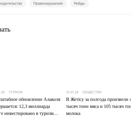
нодательство
Правонарушения
Рейды
вать
8.26
ТУРИЗМ
31.07.26
ОБЩЕСТВО
штабное обновление Алаколя
В Жетісу за полгода произвели 
ершается: 12,3 миллиарда
тысяч тонн мяса и 105 тысяч то
ге инвестировано в туризм
молока
ісу