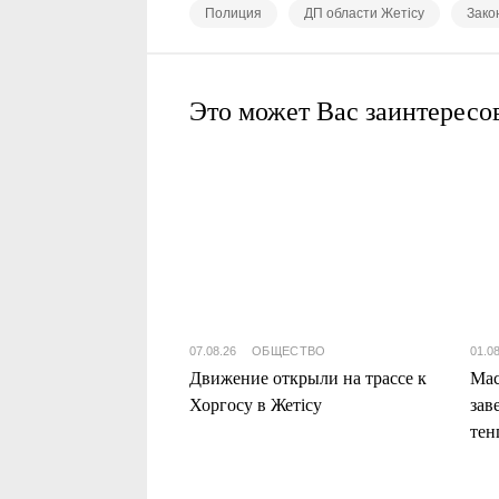
Полиция
ДП области Жетісу
Зако
Это может Вас заинтересо
07.08.26
ОБЩЕСТВО
01.0
Движение открыли на трассе к
Мас
Хоргосу в Жетісу
зав
тен
Жет