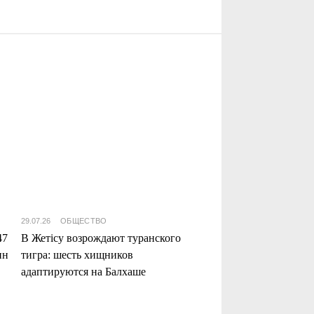
29.07.26
ОБЩЕСТВО
47
В Жетісу возрождают туранского
нн
тигра: шесть хищников
адаптируются на Балхаше