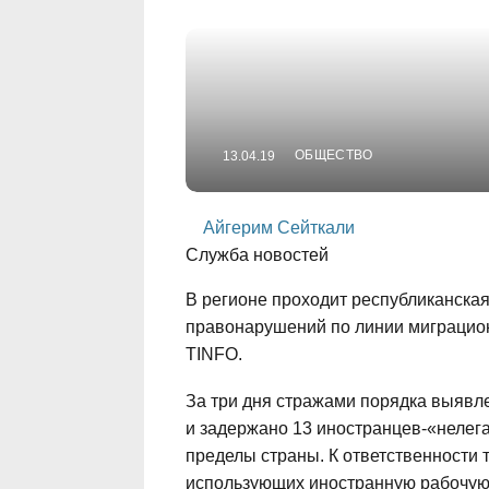
ОБЩЕСТВО
13.04.19
Айгерим Сейткали
Служба новостей
В регионе проходит республиканска
правонарушений по линии миграцион
TINFO.
За три дня стражами порядка выявл
и задержано 13 иностранцев-«нелег
пределы страны. К ответственности 
использующих иностранную рабочую 