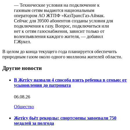
— Технические условия на подключение к
газовым сетям выдаются национальным
оператором АО ЖТПФ «КазТрансГаз-Аймак.
Сейчас для 39500 абонентов созданы условия для
подключения к газу. Вопрос, подключиться или
нет к сетям газоснабжения, зависит только от
волеизъявления каждого жителя, — добавил
Г.Жукел.
В целом до конца текущего года планируется обеспечить
природным газом около одного миллиона жителей области.
Другие новости
В Жетісу назвали 4 способа взять ребенка в семью: от
усыновления до патроната
06.08.26
Общество
Жетісу бьёт рекорды: спортсмены завоевали 750
медалей за полгода