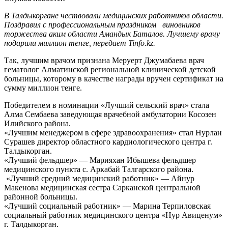
В Талдыкоргане чествовали медицинских работников области.
Поздравил с профессиональным праздником виновников
торжества аким области Амандык Баталов. Лучшему врачу
подарили миллион тенге, передает Tinfo.kz.
Так, лучшим врачом признана Меруерт Джумабаева врач
гематолог Алматинской региональной клинической детской
больницы, которому в качестве награды вручен сертификат на
сумму миллион тенге.
Победителем в номинации «Лучший сельский врач» стала
Алма Сембаева заведующая врачебной амбулатории Косозен
Илийского района.
«Лучшим менеджером в сфере здравоохранения» стал Нурлан
Сурашев директор областного кардиологического центра г.
Талдыкорган.
«Лучший фельдшер» — Марияхан Ибышева фельдшер
медицинского пункта с. Аркабай Талгарского района.
«Лучший средний медицинский работник» — Айнур
Макенова медицинская сестра Сарканской центральной
районной больницы.
«Лучший социальный работник» — Марина Терпиловская
социальный работник медицинского центра «Нур Авиценум»
г. Талдыкорган.