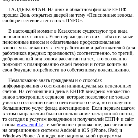
ТАЛДЫКОРГАН. На днях в областном филиале ЕНПФ
прошел День открытых дверей на тему «Пенсионные взносы,
сообщает сетевое агентстов «
TINFO
».
В настоящий момент в Казахстане существуют три вида
пенсионных взносов. Если первые два из них – обязательные
пенсионные взносы и обязательные профессиональные
взносы уплачиваются за счет работников и работодателей (для
работников вредных производств) соответственно, то третий,
добровольный вид взноса рассчитан на тех, кто осознанно
подходит к планированию своей пенсии и готов копить на
свои будущие потребности по собственному волеизлиянию.
Немаловажно знать гражданам и о способах
информирования о состоянии индивидуальных пенсионных
счетов. На сегодняшний день в ЕНПФ внедрено множество
видов электронных сервисов, которые позволяют не только
узнать о состоянии своего пенсионного счета, но и получать
большинство услуг фонда дистанционно. Если первым шагом
в этом направлении было использование электронной почты,
то сегодня к услугам вкладчиков и получателей ЕНПФ и сайт
фонда
www.enpf.kz
, и мобильное приложение, рассчитанное
на операционные системы Android и iOS (iPhone, iPad) и
Windows Phone. А внедрение национальной программы