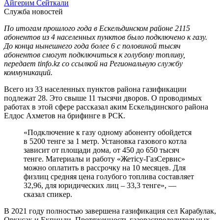
Айгерим Сейткали
Служба новостей
По итогам прошлого года в Ескельдинском районе 2115
абонентов из 4 населенных пунктов было подключено к газу.
До конца нынешнего года более 6 с половиной тысяч
абонентов смогут подключиться к голубому топливу,
передает tinfo.kz со ссылкой на Региональную службу
коммуникаций.
Всего из 33 населенных пунктов района газификации
подлежат 28. Это свыше 11 тысячи дворов. О проводимых
работах в этой сфере рассказал аким Ескельдинского района
Елдос Ахметов на брифинге в РСК.
«Подключение к газу одному абоненту обойдется
в 5200 тенге за 1 метр. Установка газового котла
зависит от площади дома, от 450 до 650 тысяч
тенге. Материалы и работу «Жетісу-ГазСервис»
можно оплатить в рассрочку на 10 месяцев. Для
физлиц средняя цена голубого топлива составляет
32,96, для юридических лиц – 33,3 тенге», —
сказал спикер.
В 2021 году полностью завершена газификация сел Карабулак,
Оркусак и Екпинди. Протяженность газораспределительных