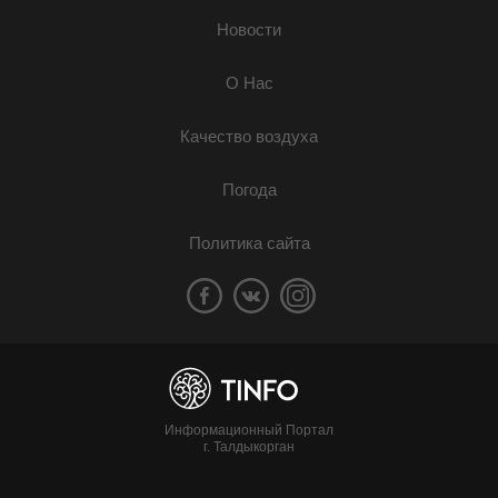
Новости
О Нас
Качество воздуха
Погода
Политика сайта
Информационный Портал
г. Талдыкорган