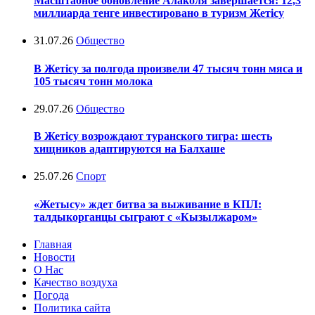
Масштабное обновление Алаколя завершается: 12,3
миллиарда тенге инвестировано в туризм Жетісу
31.07.26
Общество
В Жетісу за полгода произвели 47 тысяч тонн мяса и
105 тысяч тонн молока
29.07.26
Общество
В Жетісу возрождают туранского тигра: шесть
хищников адаптируются на Балхаше
25.07.26
Спорт
«Жетысу» ждет битва за выживание в КПЛ:
талдыкорганцы сыграют с «Кызылжаром»
Главная
Новости
О Нас
Качество воздуха
Погода
Политика сайта