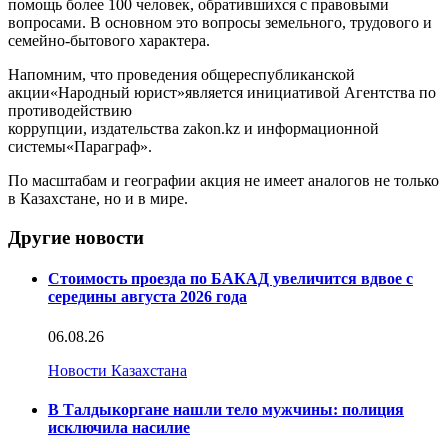
помощь
более 100 человек, обратившихся
с правовыми
вопросами
.
В основном это вопросы земельного, трудового и
семейно-бытового характера.
Напомним, что проведения
общереспубликанск
ой
акции
«
Народный юрист
»
является инициативой Агентства
по
противодействию
коррупции,
издательства
zakon.kz
и
информационной
систем
ы
«
Параграф
»
.
По масштабам и географии
а
кция не имеет аналогов не только
в Казахстане, но и в мире.
Другие новости
Стоимость проезда по БАКАД увеличится вдвое с
середины августа 2026 года
06.08.26
Новости Казахстана
В Талдыкоргане нашли тело мужчины: полиция
исключила насилие