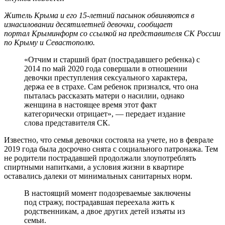
Житель Крыма и его 15-летний пасынок обвиняются в
изнасиловании десятилетней девочки, сообщает
портал Крыминформ со ссылкой на представителя СК России
по Крыму и Севастополю.
«Отчим и старший брат (пострадавшего ребенка) с
2014 по май 2020 года совершали в отношении
девочки преступления сексуального характера,
держа ее в страхе. Сам ребенок признался, что она
пыталась рассказать матери о насилии, однако
женщина в настоящее время этот факт
категорически отрицает», — передает издание
слова представителя СК.
Известно, что семья девочки состояла на учете, но в феврале
2019 года была досрочно снята с социального патронажа. Тем
не родители пострадавшей продолжали злоупотреблять
спиртными напитками, а условия жизни в квартире
оставались далеки от минимальных санитарных норм.
В настоящий момент подозреваемые заключены
под стражу, пострадавшая переехала жить к
родственникам, а двое других детей изъяты из
семьи.