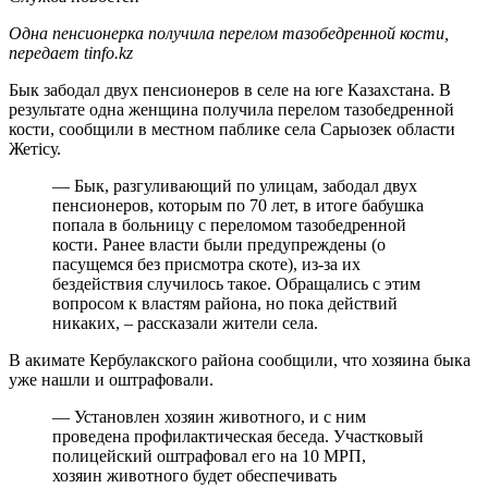
Одна пенсионерка получила перелом тазобедренной кости,
передает tinfo.kz
Бык забодал двух пенсионеров в селе на юге Казахстана. В
результате одна женщина получила перелом тазобедренной
кости, сообщили в местном паблике села Сарыозек области
Жетісу.
— Бык, разгуливающий по улицам, забодал двух
пенсионеров, которым по 70 лет, в итоге бабушка
попала в больницу с переломом тазобедренной
кости. Ранее власти были предупреждены (о
пасущемся без присмотра скоте), из-за их
бездействия случилось такое. Обращались с этим
вопросом к властям района, но пока действий
никаких, – рассказали жители села.
В акимате Кербулакского района сообщили, что хозяина быка
уже нашли и оштрафовали.
— Установлен хозяин животного, и с ним
проведена профилактическая беседа. Участковый
полицейский оштрафовал его на 10 МРП,
хозяин животного будет обеспечивать