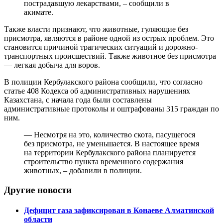
пострадавшую лекарствами, – сообщили в
акимате.
Также власти признают, что животные, гуляющие без
присмотра, являются в районе одной из острых проблем. Это
становится причиной трагических ситуаций и дорожно-
транспортных происшествий. Также животное без присмотра
— легкая добыча для воров.
В полиции Кербулакского района сообщили, что согласно
статье 408 Кодекса об административных нарушениях
Казахстана, с начала года были составлены
административные протоколы и оштрафованы 315 граждан по
ним.
— Несмотря на это, количество скота, пасущегося
без присмотра, не уменьшается. В настоящее время
на территории Кербулакского района планируется
строительство пункта временного содержания
животных, – добавили в полиции.
Другие новости
Дефицит газа зафиксирован в Конаеве Алматинской
области