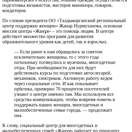
подготовка визажистов, мастеров маникюра, поваров,
кондитеров.
По словам президента ОО «Талдыкорганский региональный
центр поддержки женщин» Жанар Нурмуханова, основная
миссия центра «Жанұя» – это помощь людям. В центре
действует множество программ для развития
образовательного уровня как детей, так и взрослых.
— Если ранее к нам обращались за советом
исключительно женщины, то с этого года
потихоньку потянулись и мужчины, многодетные
отцы. При необходимости для них будут
действовать курсы по подготовке автослесарей,
механиков, электриков. Активную работу ведем
через социальные сети. И как показывает
прfктика, примерно 70 процентов посетителей
узнают о центре именно там. Мы используем все
средства коммуникации, чтобы вовремя помочь и
поддержать наших женщин, многодетные и
малообеспеченные семьи города, — продолжает
она.
К слову, социальный центр для многодетных и
малообеспеченных семей «Жанұя» работает по принципу