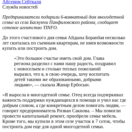
Айгерим Сейткали
Служба новостей
Предприниматели подарили 6-комнатный дом многодетной
семье из села Баскунчи Панфиловского района, сообщает
сетевое агентство TINFO.
До этого счастливого дня семья Айдына Боранбая несколько
лет скиталась по съемным квартирам, не имея возможности
купить или построить дом.
«Это большое счастье иметь свой дом. Глава
региона разделил с нами нашу радость, поздравил
с новосельем и столько теплых пожеланий
выразил, что я, в свою очередь, хочу воспитать
детей такими же образованными, добрыми
людьми», — сказала Жанар Ербосын.
«Я выросла в многодетной семье. Отец всегда подчеркивал
важность поддержки нуждающихся в помощи и учил нас где
добрым словом, а где конкретным делом помогать людям, —
говорит предприниматель Ризван Сакиова. – Мы помогли
провести капитальный ремонт, приобрели семье мебель.
Кроме того, мы купили в этом селе участок в 7 соток, чтобы
построить дом еще для одной многодетной семьи.