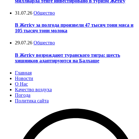
миллиарда тенге инвестировано в туризм Жетісу
31.07.26
Общество
В Жетісу за полгода произвели 47 тысяч тонн мяса и
105 тысяч тонн молока
29.07.26
Общество
В Жетісу возрождают туранского тигра: шесть
хищников адаптируются на Балхаше
Главная
Новости
О Нас
Качество воздуха
Погода
Политика сайта