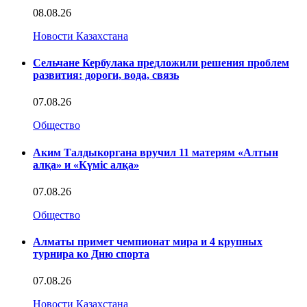
08.08.26
Новости Казахстана
Сельчане Кербулака предложили решения проблем
развития: дороги, вода, связь
07.08.26
Общество
Аким Талдыкоргана вручил 11 матерям «Алтын
алқа» и «Күміс алқа»
07.08.26
Общество
Алматы примет чемпионат мира и 4 крупных
турнира ко Дню спорта
07.08.26
Новости Казахстана