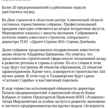
Более 20 предпринимателей и работников отрасли
удостоились наград
Ко Дню строителя в областном центре Алматинской области
состоялось торжественное собрание. Профессиональный
праздник ежегодно отмечается во второе воскресенье августа.
Мероприятие началось с минуты молчания. Собравшиеся
почтили память известного строителя, генерального
директора ТОО «Даулет-Серпин 603» Серика Донбаева.
Далее собрание продолжилось поздравлением заместителя
акима области Айдарбека Байжанова. Он отметил, что
представители строительной сферы вносят неоценимый вклад
в развитие региона и страны в целом. По его словам в этом
году будут построены 48 объектов образования, 22 объектов
здравоохранения. Кроме того, планируется строительство 144
жилых домов. В этом году в Талдыкоргане будут сданы
«Салтанат Сарайы» и выставочный павильон.
В ходе торжества исполняющий обязанности директора
Палаты предпринимателей Алматинской области Канат
Кабдиев от имени Председателя Правления НПП «Атамекен»
Аблая Мырзахметова за особые заслуги в развитие экономики
и частного предпринимательства вручил медаль «За верность