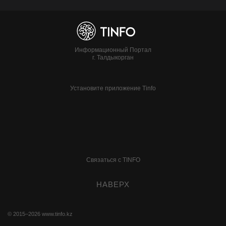
Информационный Портал
г. Талдыкорган
Установите приложение Tinfo
Связаться с TINFO
НАВЕРХ
© 2015–2026
www.tinfo.kz