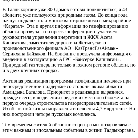
В Талдыкоргане уже 300 домов готовы подключиться, а 43
абонента уже пользуются природным газом. До конца года
начнут подключать и многоквартирные дома в микрорайоне
«Каратал». Эта и другая информация по газифицированию
области прозвучала на пресс-конференции с участием
руководителя управления энергетики и ЖКХ Асета
Канагатова, заместителя директора Жетысуского
производственного филиала АО «КазТрансГазАймак»
Серикхана Байзаков. На брифинге прозвучала информация о
введении в эксплуатацию АГРС «Байсерке-Капшагай».
Природный газ теперь не только в южном регионе области, но
и в двух крупных городах.
Активная реализация программы газификации началась при
непосредственной поддержке со стороны акима области
Амандыка Баталова. Приоритет в реализации выразился,
прежде всего, в выделении средств из местного бюджета на
первую очередь строительства газораспределительных сетей.
Из областной казны направлены и освоены 4,7 млрд тенге. На
них построили четыре пусковых комплекса.
Тем временем жителей областного центра мы поздравляем с
этим важным и эпохальным событием в жизни Талдыкоргана.