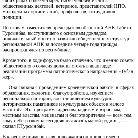
своих рядах более четырех тысяч человек из числа
общественных деятелей, ветеранов, представителей НПО,
молодежных организаций, профсоюзов, сотрудников
полиции.
По словам заместителя председателя областной АНК Габита
Турсынбая, выступившего с основным докладом,
положительный опыт по развитию общественных структур
региональной АНК за последние четыре года трижды
распространялся по республике.
Кроме того, в ходе форума было отмечено, что именно советы
общественного соласия должны стоять в авангарде
реализации программы патриотического направления «Туѓан
жер».
— Она связана с проведением краеведческой работы в сферах
образования, экологии, благоустройства, изучением
региональной истории, восстановлением культурно-
исторических памятников и культурных объектов малого
масштаба. Эта программа адресована детям и взрослым,
местным властям, меценатам и благотворителям — всем тем,
кому небезразлична сегодняшняя жизнь малой родины, —
сказал Г.Турсынбай.
В качестве примеров для подражания он привел имена