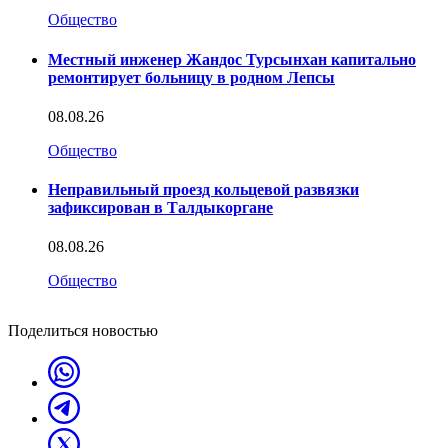
Общество
Местный инженер Жандос Турсынхан капитально
ремонтирует больницу в родном Лепсы
08.08.26
Общество
Неправильный проезд кольцевой развязки
зафиксирован в Талдыкоргане
08.08.26
Общество
Поделиться новостью