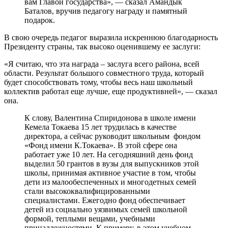
вам Главой государства», — сказал Амандык
Баталов, вручив педагогу награду и памятный
подарок.
В свою очередь педагог выразила искреннюю благодарность
Президенту страны, так высоко оценившему ее заслуги:
«Я считаю, что эта награда – заслуга всего района, всей
области. Результат большого совместного труда, который
будет способствовать тому, чтобы весь наш школьный
коллектив работал еще лучше, еще продуктивней», — сказал
она.
К слову, Валентина Спиридонова в школе имени
Кемела Токаева 15 лет трудилась в качестве
директора, а сейчас руководит школьным фондом
«Фонд имени К.Токаева». В этой сфере она
работает уже 10 лет. На сегодняшний день фонд
выделил 50 грантов в вузы для выпускников этой
школы, принимая активное участие в том, чтобы
дети из малообеспеченных и многодетных семей
стали высококвалифицированными
специалистами. Ежегодно фонд обеспечивает
детей из социально уязвимых семей школьной
формой, теплыми вещами, учебными
принадлежностями. К примеру, в этом учебном