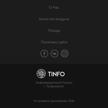
О Нас
Качество воздуха
Погода
Политика сайта
Информационный Портал
г. Талдыкорган
Установите приложение Tinfo