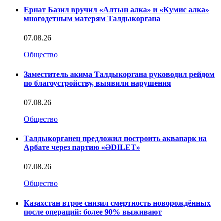
Ернат Базил вручил «Алтын алка» и «Кумис алка»
многодетным матерям Талдыкоргана
07.08.26
Общество
Заместитель акима Талдыкоргана руководил рейдом
по благоустройству, выявили нарушения
07.08.26
Общество
Талдыкорганец предложил построить аквапарк на
Арбате через партию «ӘDILET»
07.08.26
Общество
Казахстан втрое снизил смертность новорождённых
после операций: более 90% выживают