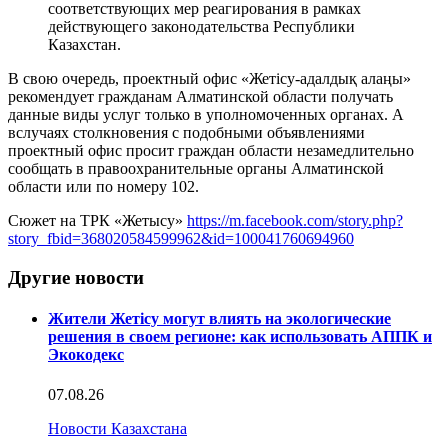
соответствующих мер реагирования в рамках
действующего законодательства Республики
Казахстан.
В свою очередь, проектный офис «Жетісу-адалдық алаңы»
рекомендует гражданам Алматинской области получать
данные виды услуг только в уполномоченных органах. А
вслучаях столкновения с подобными объявлениями
проектный офис просит граждан области незамедлительно
сообщать в правоохранительные органы Алматинской
области или по номеру 102.
Сюжет на ТРК «Жетысу»
https://m.facebook.com/story.php?
story_fbid=368020584599962&id=100041760694960
Другие новости
Жители Жетісу могут влиять на экологические
решения в своем регионе: как использовать АППК и
Экокодекс
07.08.26
Новости Казахстана