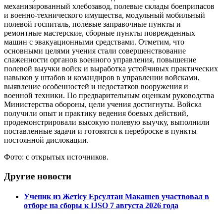
механизированный хлебозавод, полевые склады боеприпасов
и военно-технического имущества, модульный мобильный
полевой госпиталь, полевые заправочные пункты и
ремонтные мастерские, сборные пункты поврежденных
машин с эвакуационными средствами. Отметим, что
основными целями учения стали совершенствование
слаженности органов военного управления, повышение
полевой выучки войск и выработка устойчивых практических
навыков у штабов и командиров в управлении войсками,
выявление особенностей и недостатков вооружения и
военной техники. По предварительным оценкам руководства
Министерства обороны, цели учения достигнуты. Войска
получили опыт и практику ведения боевых действий,
продемонстрировали высокую полевую выучку, выполнили
поставленные задачи и готовятся к переброске в пункты
постоянной дислокации.
Фото: с открытых источников.
Другие новости
Ученик из Жетісу Ерсултан Макашев участвовал в
отборе на сборы к IJSO 7 августа 2026 года