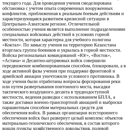
текущего года. Для проведения учения смоделирована
обстановка с учетом опыта современных вооруженных
конфликтов, приближенная к реальным боевым действиям и
характеризующаяся развитием кризисной ситуации в
Центрально-Азиатском регионе. Отличительной
особенностью учения является выполнение подразделениями
специальных войсковых действий в условиях горной
местности, которая характерна для учебного полигона
«Коктал». По замыслу учения на территорию Казахстана
вторглась группа боевиков и укрылась в горной местности.
Войска региональных командований «Юг», «Восток»,
«Астана» и Десантно-штурмовых войск совершили
передвижение комбинированным способом, блокировали, а в
ходе активной фазы учения при поддержке фронтовой и
армейской авиации уничтожили условного противника. В
ходе учения были отработаны вопросы форсирования реки
или путем развертывания понтонного моста, высадки
тактического воздушного десанта в труднодоступной
местности, ведения разведки с использованием БПЛА, а
также доставки военно-транспортной авиацией и выброски
парашютным способом материальных средств для
обеспечения войск. В рамках организации всестороннего
обеспечения войск был развернут целый комплекс объектов
материально-технического обеспечения, в состав которого
вошли пункты хозяйственного довольствия, полевой