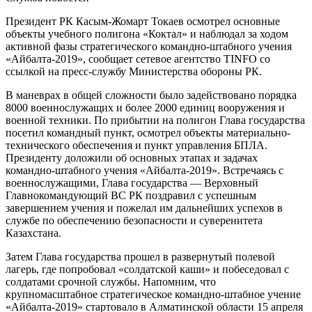
Президент РК Касым-Жомарт Токаев осмотрел основные
объекты учебного полигона «Коктал» и наблюдал за ходом
активной фазы стратегического командно-штабного учения
«Айбалта-2019», сообщает сетевое агентство TINFO со
ссылкой на пресс-службу Министерства обороны РК.
В маневрах в общей сложности было задействовано порядка
8000 военнослужащих и более 2000 единиц вооружения и
военной техники. По прибытии на полигон Глава государства
посетил командный пункт, осмотрел объекты материально-
технического обеспечения и пункт управления БПЛА.
Президенту доложили об основных этапах и задачах
командно-штабного учения «Айбалта-2019». Встречаясь с
военнослужащими, Глава государства — Верховный
Главнокомандующий ВС РК поздравил с успешным
завершением учения и пожелал им дальнейших успехов в
службе по обеспечению безопасности и суверенитета
Казахстана.
Затем Глава государства прошел в развернутый полевой
лагерь, где попробовал «солдатской каши» и побеседовал с
солдатами срочной службы. Напомним, что
крупномасштабное стратегическое командно-штабное учение
«Айбалта-2019» стартовало в Алматинской области 15 апреля