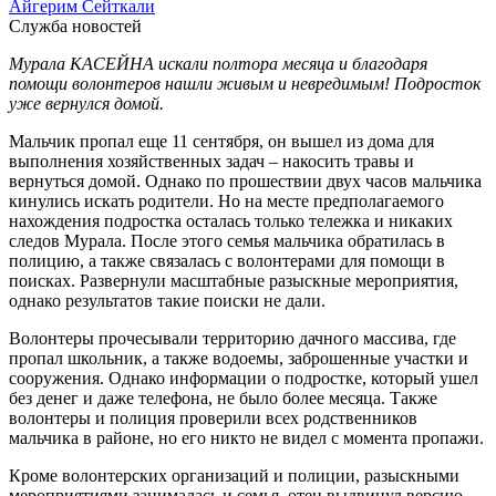
Айгерим Сейткали
Служба новостей
Мурала КАСЕЙНА искали полтора месяца и благодаря
помощи волонтеров нашли живым и невредимым! Подросток
уже вернулся домой.
Мальчик пропал еще 11 сентября, он вышел из дома для
выполнения хозяйственных задач – накосить травы и
вернуться домой. Однако по прошествии двух часов мальчика
кинулись искать родители. Но на месте предполагаемого
нахождения подростка осталась только тележка и никаких
следов Мурала. После этого семья мальчика обратилась в
полицию, а также связалась с волонтерами для помощи в
поисках. Развернули масштабные разыскные мероприятия,
однако результатов такие поиски не дали.
Волонтеры прочесывали территорию дачного массива, где
пропал школьник, а также водоемы, заброшенные участки и
сооружения. Однако информации о подростке, который ушел
без денег и даже телефона, не было более месяца. Также
волонтеры и полиция проверили всех родственников
мальчика в районе, но его никто не видел с момента пропажи.
Кроме волонтерских организаций и полиции, разыскными
мероприятиями занималась и семья, отец выдвинул версию,