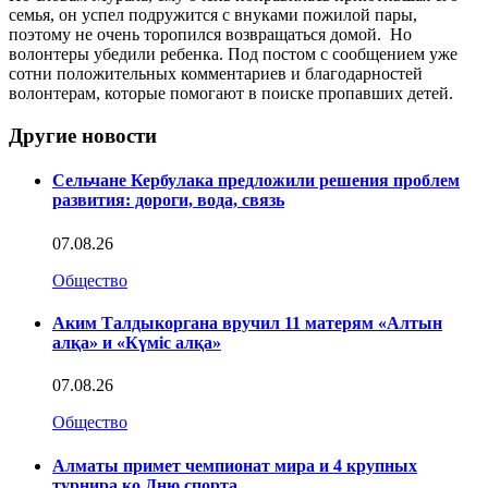
семья, он успел подружится с внуками пожилой пары,
поэтому не очень торопился возвращаться домой. Но
волонтеры убедили ребенка. Под постом с сообщением уже
сотни положительных комментариев и благодарностей
волонтерам, которые помогают в поиске пропавших детей.
Другие новости
Сельчане Кербулака предложили решения проблем
развития: дороги, вода, связь
07.08.26
Общество
Аким Талдыкоргана вручил 11 матерям «Алтын
алқа» и «Күміс алқа»
07.08.26
Общество
Алматы примет чемпионат мира и 4 крупных
турнира ко Дню спорта