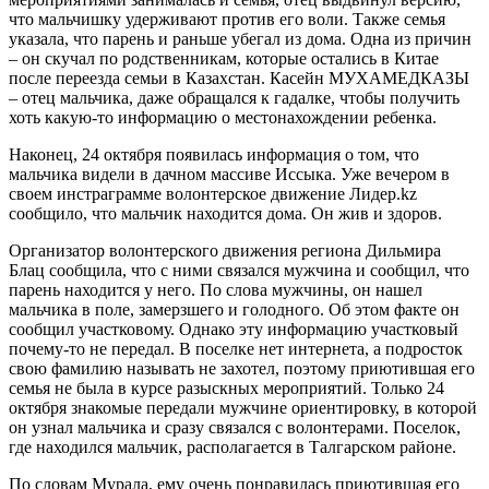
что мальчишку удерживают против его воли. Также семья
указала, что парень и раньше убегал из дома. Одна из причин
– он скучал по родственникам, которые остались в Китае
после переезда семьи в Казахстан. Касейн МУХАМЕДКАЗЫ
– отец мальчика, даже обращался к гадалке, чтобы получить
хоть какую-то информацию о местонахождении ребенка.
Наконец, 24 октября появилась информация о том, что
мальчика видели в дачном массиве Иссыка. Уже вечером в
своем инстраграмме волонтерское движение Лидер.kz
сообщило, что мальчик находится дома. Он жив и здоров.
Организатор волонтерского движения региона Дильмира
Блац сообщила, что с ними связался мужчина и сообщил, что
парень находится у него. По слова мужчины, он нашел
мальчика в поле, замерзшего и голодного. Об этом факте он
сообщил участковому. Однако эту информацию участковый
почему-то не передал. В поселке нет интернета, а подросток
свою фамилию называть не захотел, поэтому приютившая его
семья не была в курсе разыскных мероприятий. Только 24
октября знакомые передали мужчине ориентировку, в которой
он узнал мальчика и сразу связался с волонтерами. Поселок,
где находился мальчик, располагается в Талгарском районе.
По словам Мурала, ему очень понравилась приютившая его