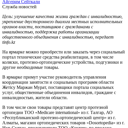
Айгерим Сейткали
Служба новостей
Цель: улучшение качества жизни граждан с инвалидностью,
укрепление двустороннего диалога местных исполнительных
органов власти, поставщиков с гражданами с
инвалидностью, поддержка работы организации
общественного объединения с инвалидностью, передает
tinfo.kz
На ярмарке можно приобрести или заказать через социальный
портал технические средства реабилитации, в том числе
коляски, протезно-ортопедические устройства, подгузники и
другие необходимые товары.
В ярмарке примут участие руководитель управления
координации занятости и социальных программ области
Жетісу Маржан Мурат, поставщики портала социальных
услуг, общественные объединения инвалидов, граждане с
инвалидностью, жители области.
В том числе свои товары представят центр протезной
ортопедии ТОО «Medicare international» из г. Талгар, АО
«Республиканский протезно-ортопедический центр» из г.
Алматы, магазин ортопедических товаров «Dosortopedia» из г.
Нур-Султан, представители ТОО «Коктем» по продаже