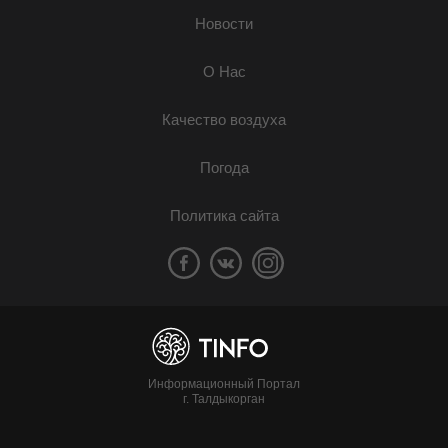
Новости
О Нас
Качество воздуха
Погода
Политика сайта
Информационный Портал
г. Талдыкорган