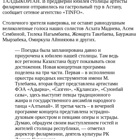
ТАЛДЫКОРГАН. В преддверии юбилея столицы артисты
филармонии отправились на гастрольный тур в Астану,
сообщает сетевое агентство «TINFO».
Столичного зрителя наверняка, не оставят равнодушным
великолепные голоса наших солистов Асхата Мадиева, Асем
Сембиной, Тилека Нагымбаева, Жомарта Такебаева, Бауржана
Мырзабека, Омиркула Айниязова и других.
— Поездка была запланирована давно и
приурочена к юбилею нашей столицы. Там ведь
все регионы Казахстана будут показывать свои
достижения. Новая концертная программа
поделена на три части. Первая – в исполнении
оркестра народных инструментов имени М.
Тулебаева, вторая будет представлена артистами
ФЭА «Адырна», «Сазген», «Құлансаз», «Суюнбай
сазы», здесь выступят певцы традиционного
жанра и государственного ансамбля народного
танца «Алтынай». И третья часть – в вечерней
программе концерта представлена эстрадно-
духовым оркестром и певцами оперы и эстрады.
Думаю, обрадуем своим выступлением гостей и
жителей столицы республики, — отметил
директор филармонии, деятель культуры РК