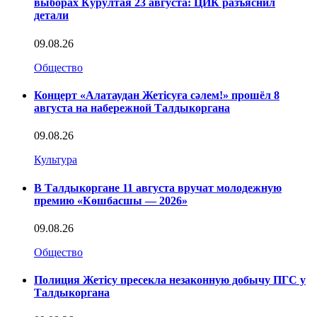
выборах Курултая 23 августа: ЦИК разъяснил
детали
09.08.26
Общество
Концерт «Алатаудан Жетісуға сәлем!» прошёл 8
августа на набережной Талдыкоргана
09.08.26
Культура
В Талдыкоргане 11 августа вручат молодежную
премию «Көшбасшы — 2026»
09.08.26
Общество
Полиция Жетісу пресекла незаконную добычу ПГС у
Талдыкоргана