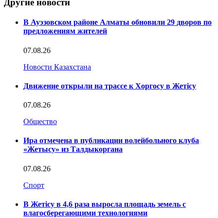
Другие новости
В Ауэзовском районе Алматы обновили 29 дворов по
предложениям жителей
07.08.26
Новости Казахстана
Движение открыли на трассе к Хоргосу в Жетісу
07.08.26
Общество
Ира отмечена в публикации волейбольного клуба
«Жетысу» из Талдыкоргана
07.08.26
Спорт
В Жетісу в 4,6 раза выросла площадь земель с
влагосберегающими технологиями