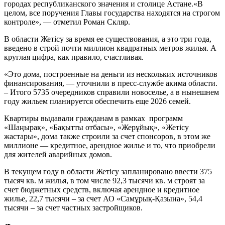
городах республиканского значения и столице Астане.«В
целом, все поручения Главы государства находятся на строгом
контроле», — отметил Роман Скляр.
В области Жетiсу за время ее существования, а это три года,
введено в строй почти миллион квадратных метров жилья. А
круглая цифра, как правило, счастливая.
«Это дома, построенные на деньги из нескольких источников
финансирования, — уточнили в пресс-службе акима области.
– Итого 5735 очередников справили новоселье, а в нынешнем
году жильем планируется обеспечить еще 2026 семей.
Квартиры выдавали гражданам в рамках программ
«Шаңырақ», «Бақытты отбасы», «Жерұйық», «Жетісу
жастары», дома также строили за счет спонсоров, в этом же
миллионе — кредитное, арендное жилье и то, что приобрели
для жителей аварийных домов.
В текущем году в области Жетiсу запланировано ввести 375
тысяч кв. м жилья, в том числе 92,3 тысячи кв. м строят за
счет бюджетных средств, включая арендное и кредитное
жилье, 22,7 тысячи – за счет АО «Самұрық-Қазына», 54,4
тысячи – за счет частных застройщиков.