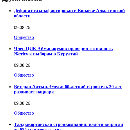
Дефицит газа зафиксирован в Конаеве Алматинской
области
09.08.26
Общество
Член ЦИК Айманакумов проверил готовность
Жетісу к выборам в Курултай
09.08.26
Общество
Ветеран Алтын-Эмеля: 60-летний строитель 30 лет
развивает нацпарк
09.08.26
Общество
Талдыкорганская стройкомпания: налоги выросли
до 654 млн тенге за год