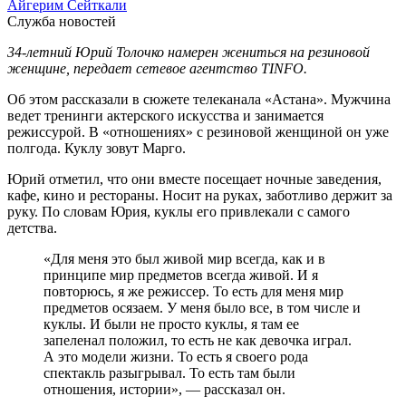
Айгерим Сейткали
Служба новостей
34-летний Юрий Толочко намерен жениться на резиновой
женщине, передает сетевое агентство TINFO.
Об этом рассказали в сюжете телеканала «Астана». Мужчина
ведет тренинги актерского искусства и занимается
режиссурой. В «отношениях» с резиновой женщиной он уже
полгода. Куклу зовут Марго.
Юрий отметил, что они вместе посещает ночные заведения,
кафе, кино и рестораны. Носит на руках, заботливо держит за
руку. По словам Юрия, куклы его привлекали с самого
детства.
«Для меня это был живой мир всегда, как и в
принципе мир предметов всегда живой. И я
повторюсь, я же режиссер. То есть для меня мир
предметов осязаем. У меня было все, в том числе и
куклы. И были не просто куклы, я там ее
запеленал положил, то есть не как девочка играл.
А это модели жизни. То есть я своего рода
спектакль разыгрывал. То есть там были
отношения, истории», — рассказал он.