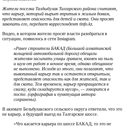
Жители поселка Талдыбулак Талгарского района считают,
что карьер, который вырыт впритык к жилым домам,
представляет опасность для детей и скота. Они просят
закопать его, передает корреспондент tinfo.kz.
Видео, в котором жители просят власти разобраться в
ситуации, появилось в сети Instagram.
«Ранее строители БАКАД (Большой алматинской
кольцевой автомобильной дороги) обещали
жителям засыпать улицы гравием, взамен на пыль
и шум от работ в ночное время, однако обещанное
не выполнено. Исходя из этого, они полагают, что
выкопанный карьер так и останется открытым,
представляет опасность как для жителей, так и
для скота. Тем временем, карьер превращается в
свалку, куда складируется мусор», — говорится в
посте. (орфография и пунктуация автора
сохранены).
В акимате Бельбулакского сельского округа ответили, что это
не карьер, а будущий выезд на Талгарское шоссе.
«Что касается карьера по шоссе БАКАД, то это не