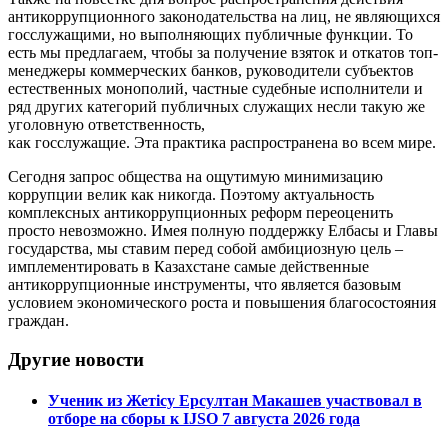
антикоррупционного законодательства на лиц, не являющихся
госслужащими, но выполняющих публичные функции. То
есть мы предлагаем, чтобы за получение взяток и откатов топ-
менеджеры коммерческих банков, руководители субъектов
естественных монополий, частные судебные исполнители и
ряд других категорий публичных служащих несли такую же
уголовную ответственность,
как госслужащие. Эта практика распространена во всем мире.
Сегодня запрос общества на ощутимую минимизацию
коррупции велик как никогда. Поэтому актуальность
комплексных антикоррупционных реформ переоценить
просто невозможно. Имея полную поддержку Елбасы и Главы
государства, мы ставим перед собой амбициозную цель –
имплементировать в Казахстане самые действенные
антикоррупционные инструменты, что является базовым
условием экономического роста и повышения благосостояния
граждан.
Другие новости
Ученик из Жетісу Ерсултан Макашев участвовал в
отборе на сборы к IJSO 7 августа 2026 года