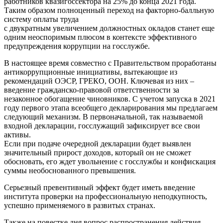
работников квазигоссектора на 25% до конца 2021 года.
Таким образом полноценный переход на факторно-балльную
систему оплаты труда
с двукратным увеличением должностных окладов станет еще
одним неоспоримым плюсом в контексте эффективного
предупреждения коррупции на госслужбе.
В настоящее время совместно с Правительством проработаны
антикоррупционные инициативы, вытекающие из
рекомендаций ОЭСР, ГРЕКО, ООН. Ключевая из них –
введение гражданско-правовой ответственности за
незаконное обогащение чиновников. С учетом запуска в 2021
году первого этапа всеобщего декларирования мы предлагаем
следующий механизм. В первоначальной, так называемой
входной декларации, госслужащий зафиксирует все свои
активы.
Если при подаче очередной декларации будет выявлен
значительный прирост доходов, который он не сможет
обосновать, его ждет увольнение с госслужбы и конфискация
суммы необоснованного превышения.
Серьезный превентивный эффект будет иметь введение
института проверки на профессиональную неподкупность,
успешно применяемого в развитых странах.
Также на повестке дня вопрос распространения действия