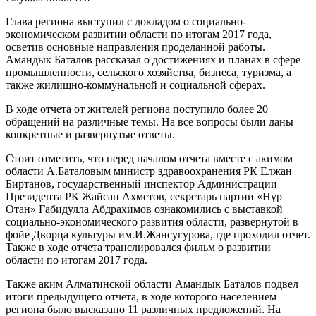
Глава региона выступил с докладом о социально-
экономическом развитии области по итогам 2017 года,
осветив основные направления проделанной работы.
Амандык Баталов рассказал о достижениях и планах в сфере
промышленности, сельского хозяйства, бизнеса, туризма, а
также жилищно-коммунальной и социальной сферах.
В ходе отчета от жителей региона поступило более 20
обращений на различные темы. На все вопросы были даны
конкретные и развернутые ответы.
Стоит отметить, что перед началом отчета вместе с акимом
области А.Баталовым министр здравоохранения РК Елжан
Биртанов, государственный инспектор Администрации
Президента РК Жайсан Ахметов, секретарь партии «Нұр
Отан» Габидулла Абдрахимов ознакомились с выставкой
социально-экономического развития области, развернутой в
фойе Дворца культуры им.И.Жансугурова, где проходил отчет.
Также в ходе отчета транслировался фильм о развитии
области по итогам 2017 года.
Также аким Алматинской области Амандык Баталов подвел
итоги предыдущего отчета, в ходе которого населением
региона было высказано 11 различных предложений. На