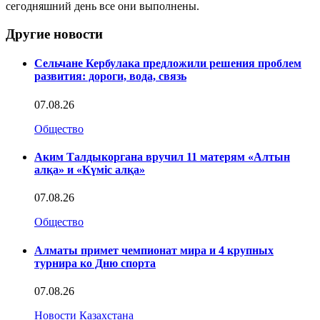
сегодняшний день все они выполнены.
Другие новости
Сельчане Кербулака предложили решения проблем
развития: дороги, вода, связь
07.08.26
Общество
Аким Талдыкоргана вручил 11 матерям «Алтын
алқа» и «Күміс алқа»
07.08.26
Общество
Алматы примет чемпионат мира и 4 крупных
турнира ко Дню спорта
07.08.26
Новости Казахстана