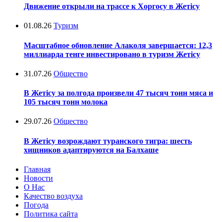
Движение открыли на трассе к Хоргосу в Жетісу
01.08.26
Туризм
Масштабное обновление Алаколя завершается: 12,3
миллиарда тенге инвестировано в туризм Жетісу
31.07.26
Общество
В Жетісу за полгода произвели 47 тысяч тонн мяса и
105 тысяч тонн молока
29.07.26
Общество
В Жетісу возрождают туранского тигра: шесть
хищников адаптируются на Балхаше
Главная
Новости
О Нас
Качество воздуха
Погода
Политика сайта