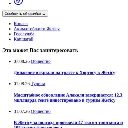
Сообщить об ошибке
→
Конаев
Акимат области Жетісу
Госслужба
Капшагай
Это может Вас заинтересовать
07.08.26
Общество
Движение открыли на трассе к Хоргосу в Жетісу
01.08.26
Туризм
Масштабное обновление Алаколя завершается: 12,3
миллиарда тенге инвестировано в туризм Жетісу
31.07.26
Общество
В Жетісу за полгода произвели 47 тысяч тонн мяса и
105 тысяч тонн молока