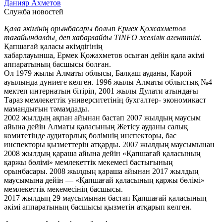
Данияр Ахметов
Служба новостей
Қала әкімінің орынбасары болып Ермек Қожахметов
тағайындалды, деп хабарлайды TINFO желілік агенттігі.
Қапшағай қаласы әкімдігінің
хабарлауынша, Ермек Қожахметов осыған дейін қала әкімі
аппаратының басшысы болған.
Ол 1979 жылы Алматы облысы, Балқаш ауданы, Карой
ауылында дүниеге келген. 1996 жылы Алматы облыстық №4
мектеп интернатын бітіріп, 2001 жылы Дулати атындағы
Тараз мемлекеттік университетінің бухгалтер- экономикаст
мамандығын тәмамдады.
2002 жылдың ақпан айынан бастап 2007 жылдың маусым
айына дейін Алматы қаласының Жетісу ауданы салық
комитетінде аудиторлық бөлімнің инспекторы, бас
инспекторы қызметтерін атқарды. 2007 жылдың маусымынан
2008 жылдың қараша айына дейін «Қапшағай қаласының
қаржы бөлімі» мемлекеттік мекемесі бастығының
орынбасары. 2008 жылдың қараша айынан 2017 жылдың
маусымына дейін — «Қапшағай қаласының қаржы бөлімі»
мемлекеттік мекемесінің басшысы.
2017 жылдың 29 маусымынан бастап Қапшағай қаласының
әкімі аппаратының басшысы қызметін атқарып келген.