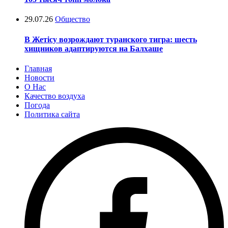
29.07.26
Общество
В Жетісу возрождают туранского тигра: шесть
хищников адаптируются на Балхаше
Главная
Новости
О Нас
Качество воздуха
Погода
Политика сайта