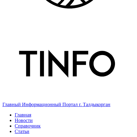
Главный Информационный Портал г. Талдыкорган
Главная
Новости
Справочник
Статьи