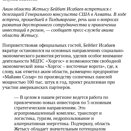
Аким области Жетысу Бейбит Исабаев встретился с
делегацией Генерального консульства США в Алматы. В ходе
встречи, прошедшей в Талдыкоргане, речь шла о вопросах
развития двустороннего сотрудничества и привлечении
инвестиций в регион, — сообщает пресс-служба акима
области Жетысу.
Поприветствовав официальных гостей, Бейбит Исабаев
вкратце остановился на основных направлениях социально-
экономического развития региона, уделив особое внимание
деятельности МЦПС «Хоргос» и возможностям свободной
экономической зоны «Хоргос – восточные ворота», где, к
слову, как отметил аким области, размещено предприятие
«Майами Солар» по производству солнечных панелей
мощностью 100 тыс. штук в год, проект реализован при
участии американских партнеров.
— В целом в нашем регионе ведется работа по
привлечению новых инвесторов по 5 основным
стратегическим направлениям. Это
агропромышленный комплекс, транспорт и
логистика, туризм, недропользование и
альтернативная энергетика. Подчеркну, область
Жетысу обладает значительным потенциалом