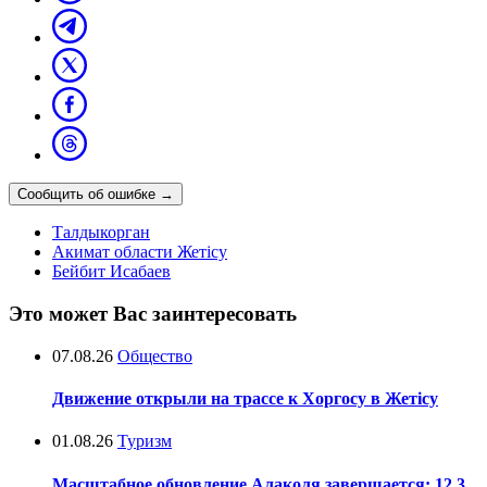
Сообщить об ошибке
→
Талдыкорган
Акимат области Жетісу
Бейбит Исабаев
Это может Вас заинтересовать
07.08.26
Общество
Движение открыли на трассе к Хоргосу в Жетісу
01.08.26
Туризм
Масштабное обновление Алаколя завершается: 12,3