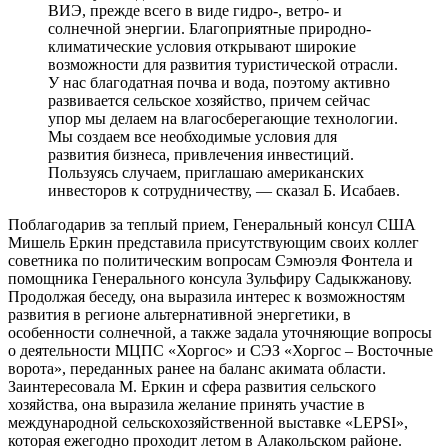
ВИЭ, прежде всего в виде гидро-, ветро- и
солнечной энергии. Благоприятные природно-
климатические условия открывают широкие
возможности для развития туристической отрасли.
У нас благодатная почва и вода, поэтому активно
развивается сельское хозяйство, причем сейчас
упор мы делаем на влагосберегающие технологии.
Мы создаем все необходимые условия для
развития бизнеса, привлечения инвестиций.
Пользуясь случаем, приглашаю американских
инвесторов к сотрудничеству, — сказал Б. Исабаев.
Поблагодарив за теплый прием, Генеральный консул США
Мишель Еркин представила присутствующим своих коллег
советника по политическим вопросам Сэмюэля Фонтела и
помощника Генерального консула Зульфиру Садыкжанову.
Продолжая беседу, она выразила интерес к возможностям
развития в регионе альтернативной энергетики, в
особенности солнечной, а также задала уточняющие вопросы
о деятельности МЦПС «Хоргос» и СЭЗ «Хоргос – Восточные
ворота», переданных ранее на баланс акимата области.
Заинтересовала М. Еркин и сфера развития сельского
хозяйства, она выразила желание принять участие в
международной сельскохозяйственной выставке «LEPSI»,
которая ежегодно проходит летом в Алакольском районе.