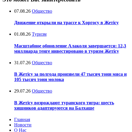
07.08.26
Общество
Движение открыли на трассе к Хоргосу в Жетісу
01.08.26
Туризм
Масштабное обновление Алаколя завершается: 12,3
миллиарда тенге инвестировано в туризм Жетісу
31.07.26
Общество
В Жетісу за полгода произвели 47 тысяч тонн мяса и
105 тысяч тонн молока
29.07.26
Общество
В Жетісу возрождают туранского тигра: шесть
хищников адаптируются на Балхаше
Главная
Новости
О Нас