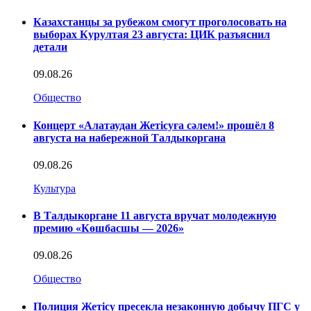
Казахстанцы за рубежом смогут проголосовать на
выборах Курултая 23 августа: ЦИК разъяснил
детали
09.08.26
Общество
Концерт «Алатаудан Жетісуға сәлем!» прошёл 8
августа на набережной Талдыкоргана
09.08.26
Культура
В Талдыкоргане 11 августа вручат молодежную
премию «Көшбасшы — 2026»
09.08.26
Общество
Полиция Жетісу пресекла незаконную добычу ПГС у