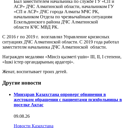
Был заместителем начальника по службе ГУ «СП и
АСР» ДЧС Алматинской области, начальником ГУ
«СП и АСР» ДЧС города Алматы МЧС РК,
начальником Отдела по чрезвычайным ситуациям
Ескельдинского района ДЧС Алматинской
области КЧС МВД РК.
С 2016 г по 2019 г. возглавлял Управление кризисных
ситуациях ДЧС Алматинской области. С 2019 года работал
заместителм начальника ДЧС Алматинской области.
Награжден медалями «Мінсіз қызметі үшін» ІІІ, ІІ, І степени,
«Ішкі істер органдарының ардагері».
Женат, воспитывает троих детей.
Другие новости
Минздрав Казахстана опроверг обвинения в
жестоком обращении с пациентами психбольницы в
поселке Актас
09.08.26
Новости Казахстана