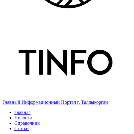
Главный Информационный Портал г. Талдыкорган
Главная
Новости
Справочник
Статьи