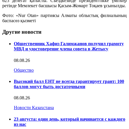
623 делегат қатысты. Съездкезінде президенттікке үміткер
ретінде Мемлекет басшысы Қасым-Жомарт Тоқаев ұсынылды.
Фото: «Nur Otan» партиясы Алматы облыстық филиалының
баспасөз қызметі
Другие новости
Общественник Хафиз Галимжанов получил грамоту
МВД и удостоверение члена совета в Жетысу
08.08.26
Общество
Высокий балл ЕНТ не всегда гарантирует грант: 100
баллов могут быть достаточными
08.08.26
Новости Казахстана
23 августа: один день, который начинается с каждого
из нас