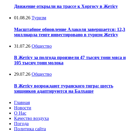
Движение открыли на трассе к Хоргосу в Жетісу
01.08.26
Туризм
Масштабное обновление Алаколя завершается: 12,3
миллиарда тенге инвестировано в туризм Жетісу
31.07.26
Общество
В Жетісу за полгода произвели 47 тысяч тонн мяса и
105 тысяч тонн молока
29.07.26
Общество
В Жетісу возрождают туранского тигра: шесть
хищников адаптируются на Балхаше
Главная
Новости
О Нас
Качество воздуха
Погода
Политика сайта