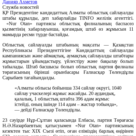
Данияр Ахметов
Служба новостей
ҚР Президентіне кандидаттың Алматы облыстық сайлауалды
штабы құрылды, деп хабарлайды TINFO желілік агенттігі.
«Nur Otan» партиясы облыстық филиалының баспасөз
қызметінің хабарлауынша, қоғамдық штаб өз жұмысын 11
мамырда ресми түрде бастайды.
Облыстық сайлауалды штабының мақсаты — Қазақстан
Республикасы Президенттігіне Кандидаттың сайлауалды
кампаниясын және аймақтық, аумақтық сайлауалды штабтары
жұмыстарын ұйымдастыру, үйлестіру және бақылау болып
табылады.
Штаб басшысы болып облыстық партия филиалы
төрағасының бірінші орынбасары Ғалиасқар Төлендіұлы
Сарыбаев тағайындалды.
«Алматы облысы бойынша 334 сайлау округі, 1040
сайлау учаскелері жұмыс жасайды. 20 аудандық,
қалалық, 1 облыстық штабта 396 адам жұмыс
істейді, оның ішінде 114 адам – жастар тобында»,
— дейді Ғалиасқар Төлендіұлы.
23 сәуірде Нұр-Сұлтан қаласында Елбасы, партия Төрағасы
Н.Ә.Назарбаевтың қатысуымен «Nur Otan» партиясының
кезектен тыс ХІХ Съезі өтіп, оған еліміздің барлық өңірінен