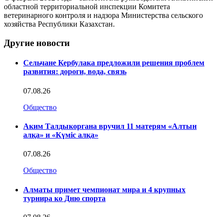
областной территориальной инспекции Комитета
ветеринарного контроля и надзора Министерства сельского
хозяйства Республики Казахстан.
Другие новости
Сельчане Кербулака предложили решения проблем
развития: дороги, вода, связь
07.08.26
Общество
Аким Талдыкоргана вручил 11 матерям «Алтын
алқа» и «Күміс алқа»
07.08.26
Общество
Алматы примет чемпионат мира и 4 крупных
турнира ко Дню спорта