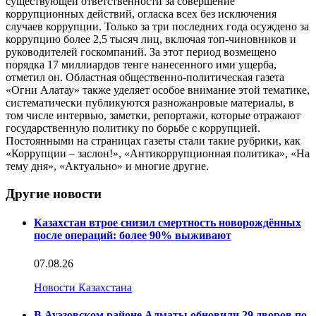
существующей ответственности за совершение
коррупционных действий, огласка всех без исключения
случаев коррупции. Только за три последних года осуждено за
коррупцию более 2,5 тысяч лиц, включая топ-чиновников и
руководителей госкомпаний. За этот период возмещено
порядка 17 миллиардов тенге нанесенного ими ущерба,
отметил он. Областная общественно-политическая газета
«Огни Алатау» также уделяет особое внимание этой тематике,
систематически публикуются разножанровые материалы, в
том числе интервью, заметки, репортажи, которые отражают
государственную политику по борьбе с коррупцией.
Постоянными на страницах газеты стали такие рубрики, как
«Коррупции – заслон!», «Антикоррупционная политика», «На
тему дня», «Актуально» и многие другие.
Другие новости
Казахстан втрое снизил смертность новорождённых
после операций: более 90% выживают
07.08.26
Новости Казахстана
В Ауэзовском районе Алматы обновили 29 дворов по