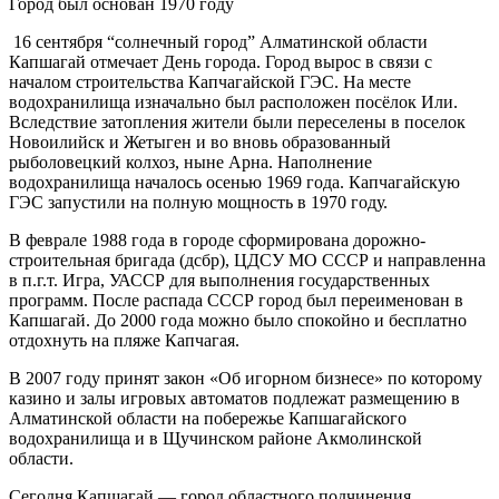
Город был основан 1970 году
16 сентября “солнечный город” Алматинской области
Капшагай отмечает День города. Город вырос в связи с
началом строительства Капчагайской ГЭС. На месте
водохранилища изначально был расположен посёлок Или.
Вследствие затопления жители были переселены в поселок
Новоилийск и Жетыген и во вновь образованный
рыболовецкий колхоз, ныне Арна. Наполнение
водохранилища началось осенью 1969 года. Капчагайскую
ГЭС запустили на полную мощность в 1970 году.
В феврале 1988 года в городе сформирована дорожно-
строительная бригада (дсбр), ЦДСУ МО СССР и направленна
в п.г.т. Игра, УАССР для выполнения государственных
программ. После распада СССР город был переименован в
Капшагай. До 2000 года можно было спокойно и бесплатно
отдохнуть на пляже Капчагая.
В 2007 году принят закон «Об игорном бизнесе» по которому
казино и залы игровых автоматов подлежат размещению в
Алматинской области на побережье Капшагайского
водохранилища и в Щучинском районе Акмолинской
области.
Сегодня Капшагай — город областного подчинения.