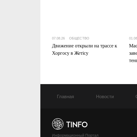
07.08.26
ОБЩЕСТВО
01.0
Движение открыли на трассе к
Мас
Хоргосу в Жетісу
зав
тен
Жет
Главная
Новости
Информационный Портал