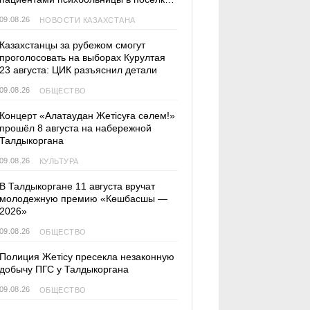
Актас
09.08.26
НОВОСТИ КАЗАХСТАНА
Казахстанцы за рубежом смогут
проголосовать на выборах Курултая
23 августа: ЦИК разъяснил детали
09.08.26
ОБЩЕСТВО
Концерт «Алатаудан Жетісуға сәлем!»
прошёл 8 августа на набережной
Талдыкоргана
09.08.26
КУЛЬТУРА
В Талдыкоргане 11 августа вручат
молодежную премию «Көшбасшы —
2026»
09.08.26
ОБЩЕСТВО
Полиция Жетісу пресекла незаконную
добычу ПГС у Талдыкоргана
09.08.26
ОБЩЕСТВО