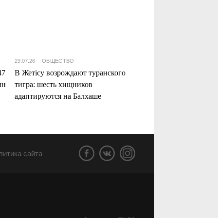
29.07.26
ОБЩЕСТВО
47
В Жетісу возрождают туранского
нн
тигра: шесть хищников
адаптируются на Балхаше
литика сайта