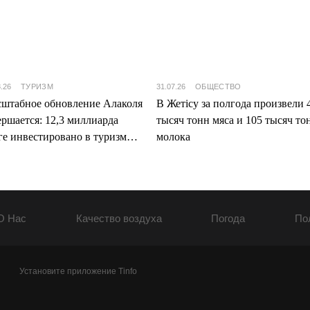
8.26
ТУРИЗМ
31.07.26
ОБЩЕСТВО
штабное обновление Алаколя
В Жетісу за полгода произвели 
ершается: 12,3 миллиарда
тысяч тонн мяса и 105 тысяч то
ге инвестировано в туризм
молока
ісу
О Нас
Качество воздуха
Погода
По
Установите приложение Tinfo