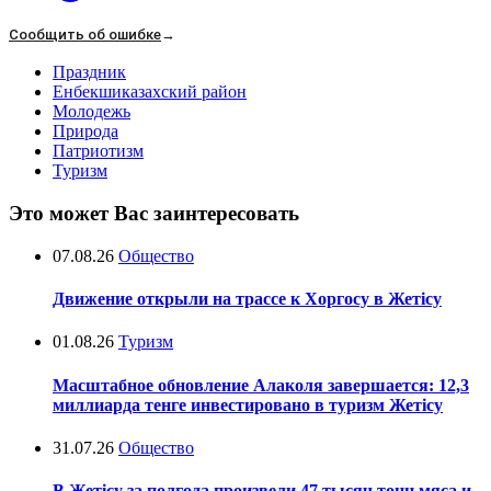
Сообщить об ошибке
→
Праздник
Енбекшиказахский район
Молодежь
Природа
Патриотизм
Туризм
Это может Вас заинтересовать
07.08.26
Общество
Движение открыли на трассе к Хоргосу в Жетісу
01.08.26
Туризм
Масштабное обновление Алаколя завершается: 12,3
миллиарда тенге инвестировано в туризм Жетісу
31.07.26
Общество
В Жетісу за полгода произвели 47 тысяч тонн мяса и