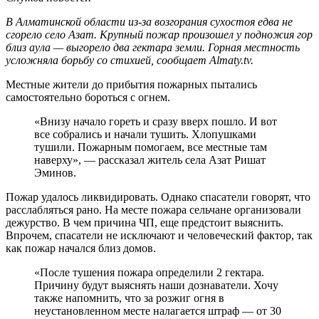
В Алматинской области из-за возгорания сухостоя едва не
сгорело село Азат. Крупный пожар произошел у подножия гор
близ аула — выгорело два гектара земли. Горная местность
усложняла борьбу со стихией, сообщает Almaty.tv.
Местные жители до прибытия пожарных пытались
самостоятельно бороться с огнем.
«Внизу начало гореть и сразу вверх пошло. И вот
все собрались и начали тушить. Хлопушками
тушили. Пожарным помогаем, все местные там
наверху», — рассказал житель села Азат Ришат
Эминов.
Пожар удалось ликвидировать. Однако спасатели говорят, что
расслабляться рано. На месте пожара сельчане организовали
дежурство. В чем причина ЧП, еще предстоит выяснить.
Впрочем, спасатели не исключают и человеческий фактор, так
как пожар начался близ домов.
«После тушения пожара определили 2 гектара.
Причину будут выяснять наши дознаватели. Хочу
также напомнить, что за розжиг огня в
неустановленном месте налагается штраф — от 30