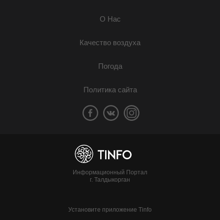
О Нас
Качество воздуха
Погода
Политика сайта
Информационный Портал
г. Талдыкорган
Установите приложение Tinfo