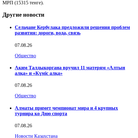
МРП (15315 тенге).
Другие новости
Сельчане Кербулака предложили решения проблем
развития: дороги, вода, связь
07.08.26
Общество
Аким Талдыкоргана вручил 11 матерям «Алтын
алқа» и «Күміс алқа»
07.08.26
Общество
Алматы примет чемпионат мира и 4 крупных
турнира ко Дню спорта
07.08.26
Новости Казахстана