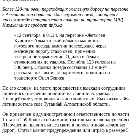
Более 120-ти овец, переходящих железную дорогу на перегоне
в Алматинской области, сбил грузовой поезд, сообщили в
пресс-службе департамента полиции на транспорте МВД
Казахстана передает tinfo.kz
«12 сентября, в 01.24, на перегоне «Жетыген-
Курозек» Алматинской области машинист
грузового поезда, заметив переходящее через
железную дорогу стадо овец, применил
экстренное торможение. Однако избежать
столкновения не удалось. Погибли 123 головы из
530 овец. Стоянка поезда составила 13 минут», —
рассказал начальник департамента полиции на
транспорте Онал Бекиев.
По его словам, на место происшествия выехали сотрудники
линейного отделения полиции на станции Алтынкол.
Полицейские установили хозяина животных. Им оказался 36-
летний житель села Туганбай Алматинской области,
Он привлечен к административной ответственности по части
1 статьи 559 Кодекса об административных правонарушениях
(Нарушение правил выпаса скота в полосе отвода железных
дорог). Статья влечет предупреждение или штраф в размере 5